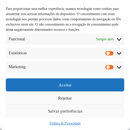
Para proporcionar uma melhor experiência, usamos tecnologias como cookies para
armazenar e/ou acessar informações do dispositivo. O consentimento com essas
tecnologias nos permite processar dados como comportamento da navegação ou IDs
exclusivos neste site. O não consentimento ou a revogação do consentimento pode
afetar negativamente determinados recursos e funções.
Funcional
Sempre ativo
Estatísticas
Estatísti
Marketing
Hoje você vai aprender a observar os 7 itens antes de
Marketi
alugar um apartamento, assim selecionando os
melhores e aquele que encaixa no seu padrão de
escolha, fique atento as dicas. Sabemos que para
Aceitar
escolher um apartamento, algumas vezes se…
Diego Teka
05/06/2026
Rejeitar
Salvar preferências
Política de Privacidade
Copyright © 2026 - todos os direitos reservados.