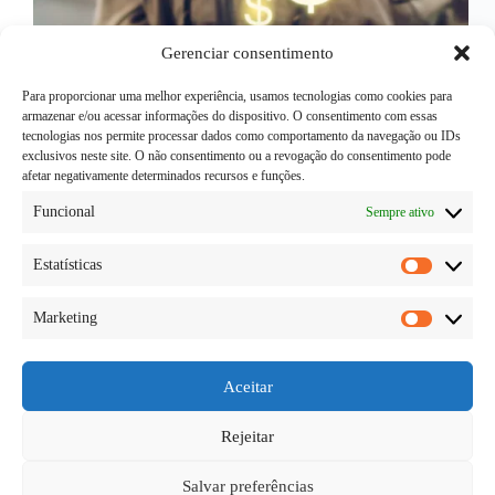
Gerenciar consentimento
Para proporcionar uma melhor experiência, usamos tecnologias como cookies para
armazenar e/ou acessar informações do dispositivo. O consentimento com essas
tecnologias nos permite processar dados como comportamento da navegação ou IDs
exclusivos neste site. O não consentimento ou a revogação do consentimento pode
afetar negativamente determinados recursos e funções.
Ganhar dinheiro na internet está se transformando
Funcional
Sempre ativo
em uma realidade cada vez mais próxima da vida das
pessoas. Afinal, existem muitos investindo nesse
Estatísticas
meio para conseguir trabalhar com o que gostam,
Estatísti
diretamente na internet. Para te auxiliar, vamos
demonstrar como…
Marketing
Marketi
Diego Teka
09/06/2026
Aceitar
Rejeitar
PRÓXIMA
Salvar preferências