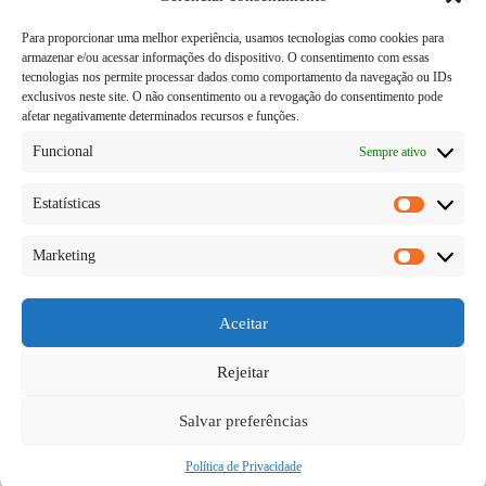
Para proporcionar uma melhor experiência, usamos tecnologias como cookies para
armazenar e/ou acessar informações do dispositivo. O consentimento com essas
tecnologias nos permite processar dados como comportamento da navegação ou IDs
exclusivos neste site. O não consentimento ou a revogação do consentimento pode
afetar negativamente determinados recursos e funções.
Funcional
Sempre ativo
Estatísticas
Estatísti
Marketing
Marketi
Sem dúvida, a Lei da Atração funciona, funcionou
para milhões de pessoas ao redor do mundo. No
entanto, ainda ouvimos sobre outros que estão tendo
Aceitar
dificuldade em fazê-lo funcionar em suas vidas.
Saiba o que você deseja Tudo o que você…
Rejeitar
Diego Teka
10/06/2026
Salvar preferências
Política de Privacidade
Copyright © 2026 - todos os direitos reservados.