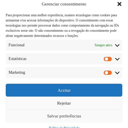
Gerenciar consentimento
Para proporcionar uma melhor experiência, usamos tecnologias como cookies para
armazenar e/ou acessar informações do dispositivo. O consentimento com essas
tecnologias nos permite processar dados como comportamento da navegação ou IDs
exclusivos neste site. O não consentimento ou a revogação do consentimento pode
afetar negativamente determinados recursos e funções.
Funcional
Sempre ativo
Estatísticas
Estatísti
Marketing
Pensando nisso, iremos ensinar cinco maneiras de
Marketi
desarmar um manipulador. O primeiro sinal de que
estamos agindo sob a influência de um manipulador,
é quando fazemos algo que nos deixa
Aceitar
desconfortáveis. Como quando você aceita sair com
alguém, mas sente…
Rejeitar
Diego Teka
10/06/2026
Salvar preferências