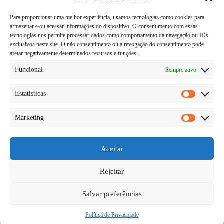
Para proporcionar uma melhor experiência, usamos tecnologias como cookies para
armazenar e/ou acessar informações do dispositivo. O consentimento com essas
tecnologias nos permite processar dados como comportamento da navegação ou IDs
exclusivos neste site. O não consentimento ou a revogação do consentimento pode
afetar negativamente determinados recursos e funções.
Funcional
Sempre ativo
Estatísticas
Estatísti
Marketing
Quando sabemos quando estamos gravidas é uma
Marketi
emoção completa, com vários sentimentos, medo,
alegria, insegurança. Mas isso é normal para quem
está passando por essa faze, e quando chegar o
Aceitar
grande dia do seu bebe nascer, a felicidade tomara
conta.…
Rejeitar
Diego Teka
27/05/2026
Um comentário
Salvar preferências
Política de Privacidade
Copyright © 2026 - todos os direitos reservados.