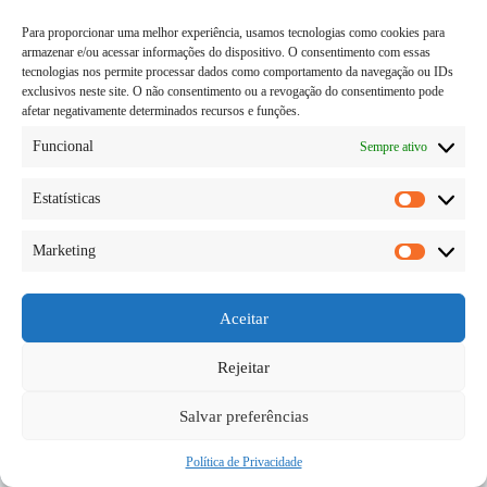
Para proporcionar uma melhor experiência, usamos tecnologias como cookies para
armazenar e/ou acessar informações do dispositivo. O consentimento com essas
tecnologias nos permite processar dados como comportamento da navegação ou IDs
exclusivos neste site. O não consentimento ou a revogação do consentimento pode
afetar negativamente determinados recursos e funções.
Funcional
Sempre ativo
Estatísticas
Estatísti
Marketing
Ser um vencedor ou uma vencedora é o objetivo de
Marketi
vida de muitas pessoas, mas nem sempre é fácil
alcançar esse objetivo e realmente prosperar. Existem
diversas situações em que a pessoa pode se perceber
Aceitar
como uma vencedora ou como…
Diego Teka
11/06/2026
Rejeitar
Salvar preferências
Política de Privacidade
Copyright © 2026 - todos os direitos reservados.