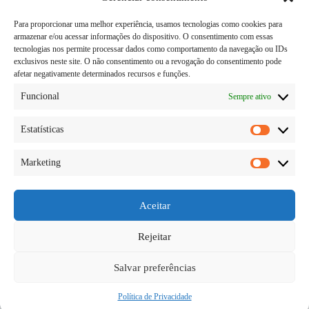
Para proporcionar uma melhor experiência, usamos tecnologias como cookies para
armazenar e/ou acessar informações do dispositivo. O consentimento com essas
tecnologias nos permite processar dados como comportamento da navegação ou IDs
exclusivos neste site. O não consentimento ou a revogação do consentimento pode
afetar negativamente determinados recursos e funções.
Funcional
Sempre ativo
Estatísticas
Estatísti
Marketing
Um site de vendas pode ser o diferencial para você
Marketi
atingir o sucesso. Mas, para isso, é preciso criar algo
que passe confiança para os consumidores,
possibilitando que as suas vendas aumentas
Aceitar
significativamente na internet. Por isso, é muito
importante…
Rejeitar
Diego Teka
06/06/2026
2 comentários
Salvar preferências
Política de Privacidade
Copyright © 2026 - todos os direitos reservados.