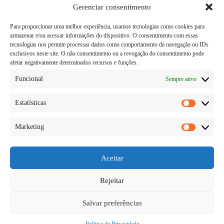
Gerenciar consentimento
Para proporcionar uma melhor experiência, usamos tecnologias como cookies para
armazenar e/ou acessar informações do dispositivo. O consentimento com essas
tecnologias nos permite processar dados como comportamento da navegação ou IDs
exclusivos neste site. O não consentimento ou a revogação do consentimento pode
afetar negativamente determinados recursos e funções.
Funcional
Sempre ativo
Estatísticas
Estatísti
Marketing
A saúde deveria ser algo feito de prioridade por
Marketi
todas as pessoas. Isso porque sem a saúde
relativamente boa não conseguimos fazer nada:
trabalhar, estudar, se divertir. Tudo será limitado se
Aceitar
nossa saúde estiver ruim ou precária causando
doenças. No…
Rejeitar
Diego Teka
14/06/2026
Um comentário
Salvar preferências