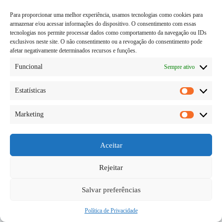
Para proporcionar uma melhor experiência, usamos tecnologias como cookies para
armazenar e/ou acessar informações do dispositivo. O consentimento com essas
tecnologias nos permite processar dados como comportamento da navegação ou IDs
exclusivos neste site. O não consentimento ou a revogação do consentimento pode
afetar negativamente determinados recursos e funções.
Funcional
Sempre ativo
Estatísticas
Estatísti
Marketing
Quando falamos em trabalho, queremos dizer varias
Marketi
cosias que irão se encaixar a sua realidade, talvez
você queira trabalhar de maneira mais inteligente no
seu emprego, ou na suas tarefas diárias, ou
Aceitar
arrumando a casa, enfim, são varias coisas e…
Diego Teka
29/05/2026
Rejeitar
Salvar preferências
Política de Privacidade
Copyright © 2026 - todos os direitos reservados.