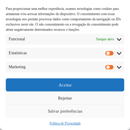
Para proporcionar uma melhor experiência, usamos tecnologias como cookies para
armazenar e/ou acessar informações do dispositivo. O consentimento com essas
tecnologias nos permite processar dados como comportamento da navegação ou IDs
exclusivos neste site. O não consentimento ou a revogação do consentimento pode
afetar negativamente determinados recursos e funções.
Funcional
Sempre ativo
Estatísticas
Estatísti
Marketing
Albert Einstein é um dos maiores nomes da física
Marketi
mundial e também provavelmente uma dos mais
conhecidos. Talvez por sua forma de se vestir
despojada ou por usa famosa foto, que o alemão,
Aceitar
quebrando o protocolo sério germânico coloca sua…
Diego Teka
29/05/2026
Rejeitar
Salvar preferências
Política de Privacidade
Copyright © 2026 - todos os direitos reservados.