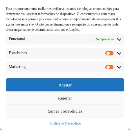
Para proporcionar uma melhor experiência, usamos tecnologias como cookies para
armazenar e/ou acessar informações do dispositivo. O consentimento com essas
tecnologias nos permite processar dados como comportamento da navegação ou IDs
exclusivos neste site. O não consentimento ou a revogação do consentimento pode
afetar negativamente determinados recursos e funções.
Funcional
Sempre ativo
Estatísticas
Estatísti
Marketing
Ser um vencedor ou uma vencedora é o objetivo de
Marketi
vida de muitas pessoas, mas nem sempre é fácil
alcançar esse objetivo e realmente prosperar. Existem
diversas situações em que a pessoa pode se perceber
Aceitar
como uma vencedora ou como…
Diego Teka
11/06/2026
Rejeitar
Salvar preferências
Política de Privacidade
Copyright © 2026 - todos os direitos reservados.