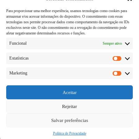
Para proporcionar uma melhor experiência, usamos tecnologias como cookies para
armazenar e/ou acessar informações do dispositivo. O consentimento com essas
tecnologias nos permite processar dados como comportamento da navegação ou IDs
exclusivos neste site. O não consentimento ou a revogação do consentimento pode
afetar negativamente determinados recursos e funções.
Funcional
Sempre ativo
Estatísticas
Estatísti
Marketing
Marketi
Quem possui animais de estimação sabe como é
difícil sair de casa e deixar eles sozinhos. Por isso,
muitas pessoas acabam optando por levar o pet junto
Aceitar
para viajar. Porém, se isso não for realizado da
maneira correta poderá te…
Rejeitar
Diego Teka
27/05/2026
Salvar preferências
Política de Privacidade
Copyright © 2026 - todos os direitos reservados.