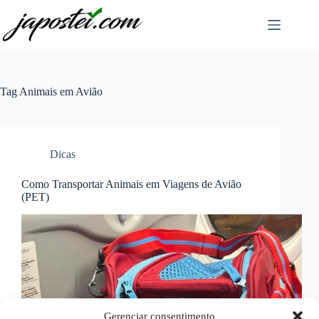
Pular
para
o
conteúdo
Tag
Animais em Avião
Dicas
Como Transportar Animais em Viagens de Avião
(PET)
Gerenciar consentimento