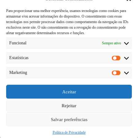
Para proporcionar uma melhor experiência, usamos tecnologias como cookies para
armazenar e/ou acessar informações do dispositivo. O consentimento com essas
tecnologias nos permite processar dados como comportamento da navegação ou IDs
exclusivos neste site. O não consentimento ou a revogação do consentimento pode
afetar negativamente determinados recursos e funções.
Funcional
Sempre ativo
Estatísticas
Estatísti
Marketing
Quando sabemos quando estamos gravidas é uma
Marketi
emoção completa, com vários sentimentos, medo,
alegria, insegurança. Mas isso é normal para quem
está passando por essa faze, e quando chegar o
Aceitar
grande dia do seu bebe nascer, a felicidade tomara
conta.…
Rejeitar
Diego Teka
27/05/2026
Um comentário
Salvar preferências
Política de Privacidade
Copyright © 2026 - todos os direitos reservados.