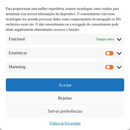
Para proporcionar uma melhor experiência, usamos tecnologias como cookies para
armazenar e/ou acessar informações do dispositivo. O consentimento com essas
tecnologias nos permite processar dados como comportamento da navegação ou IDs
exclusivos neste site. O não consentimento ou a revogação do consentimento pode
afetar negativamente determinados recursos e funções.
Funcional
Sempre ativo
Estatísticas
Estatísti
Marketing
Marketi
A procura por saúde está se tornando cada vez mais
algo principal na vida do ser humano, todos nós
queremos viver bem. E a saúde é algo que vai ditar
Aceitar
como será nossa vida, é por isso que em todas…
Diego Teka
23/05/2026
Rejeitar
Salvar preferências
Política de Privacidade
Copyright © 2026 - todos os direitos reservados.