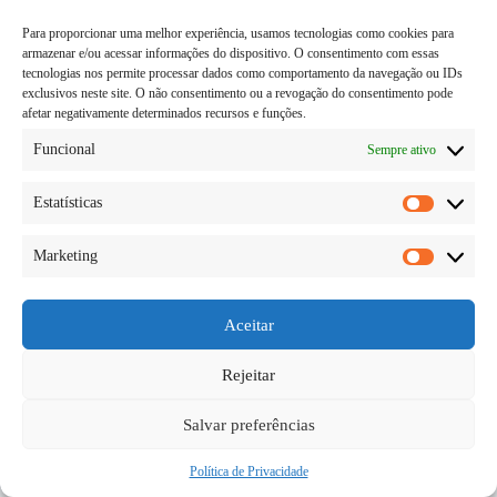
Para proporcionar uma melhor experiência, usamos tecnologias como cookies para
armazenar e/ou acessar informações do dispositivo. O consentimento com essas
tecnologias nos permite processar dados como comportamento da navegação ou IDs
exclusivos neste site. O não consentimento ou a revogação do consentimento pode
afetar negativamente determinados recursos e funções.
Funcional
Sempre ativo
Estatísticas
Estatísti
Marketing
Realmente sabemos que ser um empreendedor é
Marketi
difícil, envolve vários desafios e tudo mais, só que
no momento em que estamos vivendo no Brasil fez
com que tudo se tornasse mais difícil. Antes de toda
Aceitar
essa crise o empreendedor só…
Diego Teka
22/05/2026
Rejeitar
Salvar preferências
Política de Privacidade
Copyright © 2026 - todos os direitos reservados.