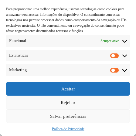
Para proporcionar uma melhor experiência, usamos tecnologias como cookies para
armazenar e/ou acessar informações do dispositivo. O consentimento com essas
tecnologias nos permite processar dados como comportamento da navegação ou IDs
exclusivos neste site. O não consentimento ou a revogação do consentimento pode
afetar negativamente determinados recursos e funções.
Funcional
Sempre ativo
Estatísticas
Estatísti
Marketing
A busca pelo corpo perfeito e que te agrada, está se
Marketi
tornando uma das coisas mais comuns e desejada do
mundo. Nisso, novas estratégias alimentares, novas
pesquisas e até mesmo novos alimentos do mercado
Aceitar
fitness, vem se atualizando sempre. Todos…
Diego Teka
23/05/2026
Um comentário
Rejeitar
Salvar preferências
Política de Privacidade
Copyright © 2026 - todos os direitos reservados.