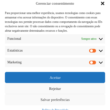
Gerenciar consentimento
Para proporcionar uma melhor experiência, usamos tecnologias como cookies para
armazenar e/ou acessar informações do dispositivo. O consentimento com essas
tecnologias nos permite processar dados como comportamento da navegação ou IDs
exclusivos neste site. O não consentimento ou a revogação do consentimento pode
afetar negativamente determinados recursos e funções.
Funcional
Sempre ativo
Estatísticas
Estatísti
Marketing
Todos os programas de perda de peso requerem
Marketi
mudanças em seus hábitos alimentares e aumento da
atividade física. Os métodos de tratamento
adequados para você dependem do seu nível de
Aceitar
obesidade, da sua saúde geral e da sua vontade de
participar…
Rejeitar
Diego Teka
05/06/2026
Salvar preferências