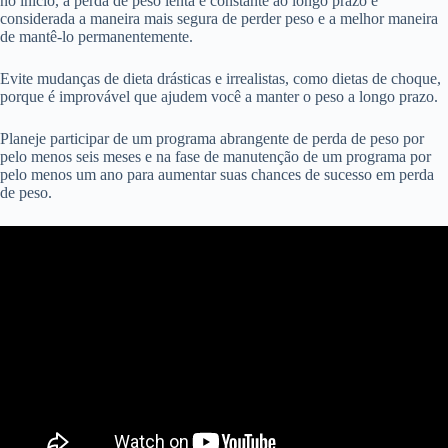
no início, a perda de peso lenta e constante ao longo prazo é
considerada a maneira mais segura de perder peso e a melhor maneira
de mantê-lo permanentemente.
Evite mudanças de dieta drásticas e irrealistas, como dietas de choque,
porque é improvável que ajudem você a manter o peso a longo prazo.
Planeje participar de um programa abrangente de perda de peso por
pelo menos seis meses e na fase de manutenção de um programa por
pelo menos um ano para aumentar suas chances de sucesso em perda
de peso.