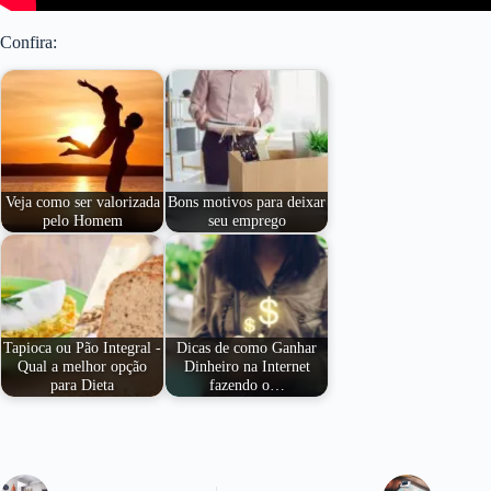
Confira:
Veja como ser valorizada
Bons motivos para deixar
pelo Homem
seu emprego
Tapioca ou Pão Integral -
Dicas de como Ganhar
Qual a melhor opção
Dinheiro na Internet
para Dieta
fazendo o…