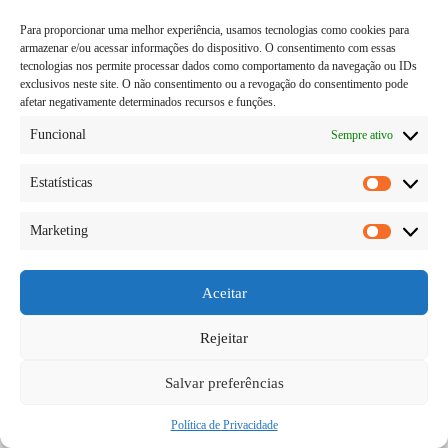
Para proporcionar uma melhor experiência, usamos tecnologias como cookies para
armazenar e/ou acessar informações do dispositivo. O consentimento com essas
tecnologias nos permite processar dados como comportamento da navegação ou IDs
exclusivos neste site. O não consentimento ou a revogação do consentimento pode
afetar negativamente determinados recursos e funções.
Funcional
Sempre ativo
Estatísticas
Estatísti
Marketing
O que muitas pessoas confundem é sobre o
Marketi
vegetariano e o vegano, e acreditam ser a mesma
coisa, só que dita em modos diferentes. Mas só que
não é bem assim e por mais parecido que seja existe
Aceitar
uma grande…
Diego Teka
06/06/2026
Rejeitar
Salvar preferências
Política de Privacidade
Copyright © 2026 - todos os direitos reservados.