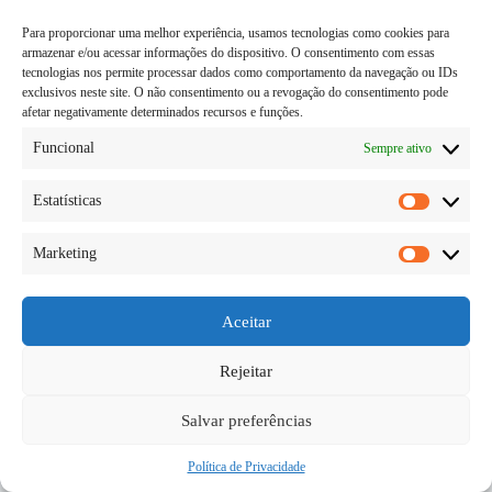
Para proporcionar uma melhor experiência, usamos tecnologias como cookies para
armazenar e/ou acessar informações do dispositivo. O consentimento com essas
tecnologias nos permite processar dados como comportamento da navegação ou IDs
exclusivos neste site. O não consentimento ou a revogação do consentimento pode
afetar negativamente determinados recursos e funções.
Funcional
Sempre ativo
Estatísticas
Estatísti
Marketing
O que muitas pessoas confundem é sobre o
Marketi
vegetariano e o vegano, e acreditam ser a mesma
coisa, só que dita em modos diferentes. Mas só que
não é bem assim e por mais parecido que seja existe
Aceitar
uma grande…
Diego Teka
06/06/2026
Rejeitar
Salvar preferências
Política de Privacidade
Copyright © 2026 - todos os direitos reservados.