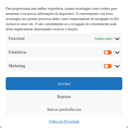
Para proporcionar uma melhor experiência, usamos tecnologias como cookies para
armazenar e/ou acessar informações do dispositivo. O consentimento com essas
tecnologias nos permite processar dados como comportamento da navegação ou IDs
exclusivos neste site. O não consentimento ou a revogação do consentimento pode
afetar negativamente determinados recursos e funções.
Funcional
Sempre ativo
Estatísticas
Estatísti
Marketing
O que muitas pessoas confundem é sobre o
Marketi
vegetariano e o vegano, e acreditam ser a mesma
coisa, só que dita em modos diferentes. Mas só que
não é bem assim e por mais parecido que seja existe
Aceitar
uma grande…
Diego Teka
06/06/2026
Rejeitar
Salvar preferências
Política de Privacidade
Copyright © 2026 - todos os direitos reservados.