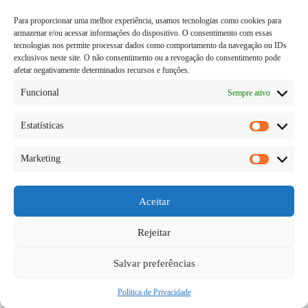
Para proporcionar uma melhor experiência, usamos tecnologias como cookies para
armazenar e/ou acessar informações do dispositivo. O consentimento com essas
tecnologias nos permite processar dados como comportamento da navegação ou IDs
exclusivos neste site. O não consentimento ou a revogação do consentimento pode
afetar negativamente determinados recursos e funções.
Funcional
Sempre ativo
Estatísticas
Estatísti
Marketing
O suco de desintoxicação com abacaxi é uma
Marketi
excelente pedida em termos de sucos detox, tão
famosos atualmente por conta de sua ação capaz de
secar a barriga, o que faz do suco de abacaxi
Aceitar
bastante procurado especialmente pelas mulheres…
Diego Teka
08/06/2026
Rejeitar
Salvar preferências
Política de Privacidade
Copyright © 2026 - todos os direitos reservados.