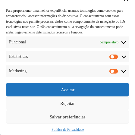
Para proporcionar uma melhor experiência, usamos tecnologias como cookies para
armazenar e/ou acessar informações do dispositivo. O consentimento com essas
tecnologias nos permite processar dados como comportamento da navegação ou IDs
exclusivos neste site. O não consentimento ou a revogação do consentimento pode
afetar negativamente determinados recursos e funções.
Funcional
Sempre ativo
Estatísticas
Estatísti
Marketing
Marketi
Quem se propõe a ter uma dieta saudável, acaba
tendo que modificar boa parte da sua alimentação.
Essa mudança ocorre geralmente na quantidade do
Aceitar
que é consumido, como também na qualidade. Por
isso, passa a ser fundamental aprender sobre os…
Rejeitar
Diego Teka
09/06/2026
Salvar preferências
Política de Privacidade
Copyright © 2026 - todos os direitos reservados.