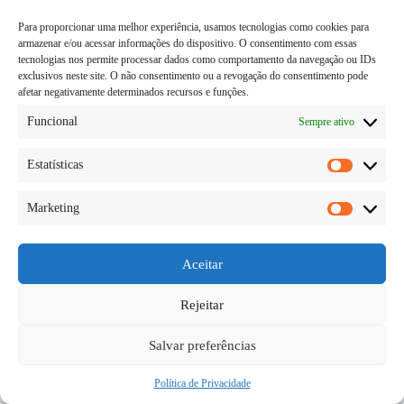
Para proporcionar uma melhor experiência, usamos tecnologias como cookies para
armazenar e/ou acessar informações do dispositivo. O consentimento com essas
tecnologias nos permite processar dados como comportamento da navegação ou IDs
exclusivos neste site. O não consentimento ou a revogação do consentimento pode
afetar negativamente determinados recursos e funções.
Funcional
Sempre ativo
Estatísticas
Estatísti
Marketing
Muitas e muitas histórias são faladas e inventadas
Marketi
sobre a organização maçônica, e a verdade é que
ninguém sabe, só as pessoas de lá dentro e mesmo
assim tem coisas que nem os que são de dentro sabe,
Aceitar
e quem…
Diego Teka
29/05/2026
Rejeitar
Salvar preferências
Política de Privacidade
Copyright © 2026 - todos os direitos reservados.