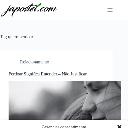
Pular
para
o
conteúdo
Tag
quero perdoar
Relacionamento
Perdoar Significa Entender – Não Justificar
Gerenciar consentimento