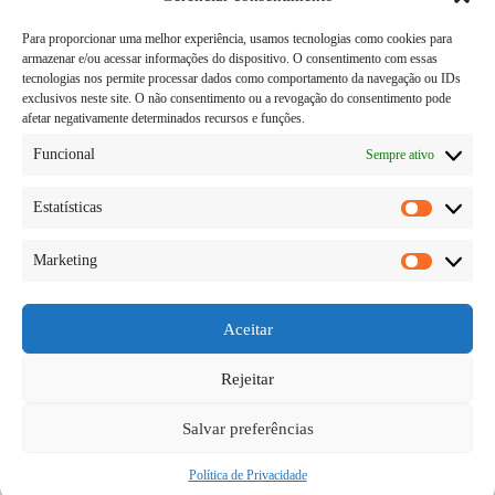
Para proporcionar uma melhor experiência, usamos tecnologias como cookies para
armazenar e/ou acessar informações do dispositivo. O consentimento com essas
tecnologias nos permite processar dados como comportamento da navegação ou IDs
exclusivos neste site. O não consentimento ou a revogação do consentimento pode
afetar negativamente determinados recursos e funções.
Funcional
Sempre ativo
Estatísticas
Estatísti
Marketing
O perdão pode ser visto como uma das maiores
Marketi
virtudes que existe, mas isso não significa que é fácil
perdoar alguém ou até mesmo fazer com que
sejamos perdoados por algo que fizemos. A
Aceitar
dificuldade de perdoar está relacionada
diretamente…
Rejeitar
Diego Teka
24/05/2026
Salvar preferências
Política de Privacidade
Copyright © 2026 - todos os direitos reservados.