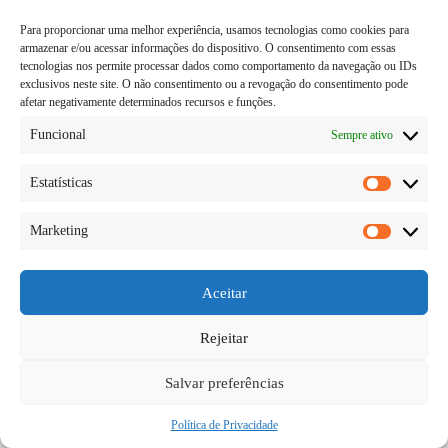
Para proporcionar uma melhor experiência, usamos tecnologias como cookies para
armazenar e/ou acessar informações do dispositivo. O consentimento com essas
tecnologias nos permite processar dados como comportamento da navegação ou IDs
exclusivos neste site. O não consentimento ou a revogação do consentimento pode
afetar negativamente determinados recursos e funções.
Funcional
Sempre ativo
Estatísticas
Estatísti
Marketing
O suco de desintoxicação com abacaxi é uma
Marketi
excelente pedida em termos de sucos detox, tão
famosos atualmente por conta de sua ação capaz de
secar a barriga, o que faz do suco de abacaxi
Aceitar
bastante procurado especialmente pelas mulheres…
Diego Teka
08/06/2026
Rejeitar
Salvar preferências
Política de Privacidade
Copyright © 2026 - todos os direitos reservados.