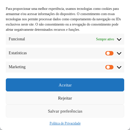
Para proporcionar uma melhor experiência, usamos tecnologias como cookies para
armazenar e/ou acessar informações do dispositivo. O consentimento com essas
tecnologias nos permite processar dados como comportamento da navegação ou IDs
exclusivos neste site. O não consentimento ou a revogação do consentimento pode
afetar negativamente determinados recursos e funções.
Funcional
Sempre ativo
Estatísticas
Estatísti
Marketing
Muitas e muitas histórias são faladas e inventadas
Marketi
sobre a organização maçônica, e a verdade é que
ninguém sabe, só as pessoas de lá dentro e mesmo
assim tem coisas que nem os que são de dentro sabe,
Aceitar
e quem…
Diego Teka
29/05/2026
Rejeitar
Salvar preferências
Política de Privacidade
Copyright © 2026 - todos os direitos reservados.