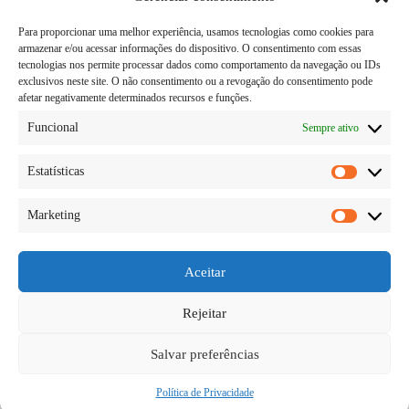
Para proporcionar uma melhor experiência, usamos tecnologias como cookies para
armazenar e/ou acessar informações do dispositivo. O consentimento com essas
tecnologias nos permite processar dados como comportamento da navegação ou IDs
exclusivos neste site. O não consentimento ou a revogação do consentimento pode
afetar negativamente determinados recursos e funções.
Funcional
Sempre ativo
Estatísticas
Estatísti
Marketing
Marketi
Muitas pessoas tentam de tudo para emagrecer.
Fazem dietas, vão à academia todos os dias, fazem
mais dietas e por vezes recorrem a alguns tipos de
Aceitar
suplementos que até então, prometem auxiliar nessa
tarefa que é perder peso. Para emagrecer…
Rejeitar
Diego Teka
26/05/2026
Salvar preferências
Política de Privacidade
Copyright © 2026 - todos os direitos reservados.