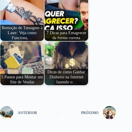
Remoção de Tatuagem à
Laser: Veja como
7 Dicas para Emagrecer
Funciona,…
da forma correta
Dicas de como Ganhar
5 Passos para Montar um
Dinheiro na Internet
Site de Vendas
fazendo o…
ANTERIOR
PRÓXIMO