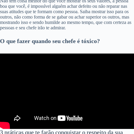
Não tem coisa melhor do que você mostrar os seus valores, a pessoa
boa que você, é impossível alguém achar defeito ou não reparar nas
suas atitudes que te formam como pessoa. Saiba mostrar isso para os
outros, não como forma de se gabar ou achar superior os outros, mas
mostrando isso e sendo humilde ao mesmo tempo, que com certeza as
pessoas e seu chefe irão te admirar.
O que fazer quando seu chefe é tóxico?
3 práticas que te farão conquistar o respeito da sua