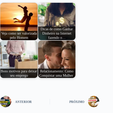
Dicas de como Ganhar
Veja como ser valorizada
Dinheiro na Internet
pelo Homem
fazendo o…
Bons motivos para deixar
Relacionamento: Como
seu emprego
Conquistar uma Mulher
ANTERIOR
PRÓXIMO