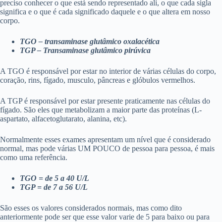
preciso conhecer o que está sendo representado ali, o que cada sigla
significa e o que é cada significado daquele e o que altera em nosso
corpo.
TGO – transaminase glutâmico oxalacética
TGP – Transaminase glutâmico pirúvica
A TGO é responsável por estar no interior de várias células do corpo,
coração, rins, fígado, musculo, pâncreas e glóbulos vermelhos.
A TGP é responsável por estar presente praticamente nas células do
fígado. São eles que metabolizam a maior parte das proteínas (L-
aspartato, alfacetoglutarato, alanina, etc).
Normalmente esses exames apresentam um nível que é considerado
normal, mas pode várias UM POUCO de pessoa para pessoa, é mais
como uma referência.
TGO = de 5 a 40 U/L
TGP = de 7 a 56 U/L
São esses os valores considerados normais, mas como dito
anteriormente pode ser que esse valor varie de 5 para baixo ou para